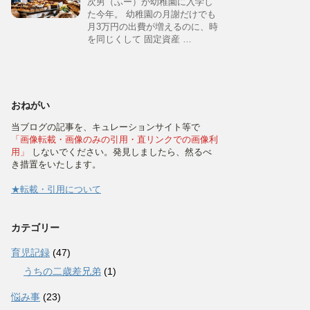
次男（ふー）が幼稚園に入学し
た今年。 幼稚園の月謝だけでも
月3万円の出費が増えるのに、時
を同じくして 固定資産 …
おねがい
当ブログの記事を、キュレーションサイト等で
「画像転載・画像のみの引用・直リンクでの画像利
用」
しないでください。発見しましたら、然るべ
き措置をいたします。
★転載・引用について
カテゴリー
育児記録
(47)
うちの二歳差兄弟
(1)
悩み事
(23)