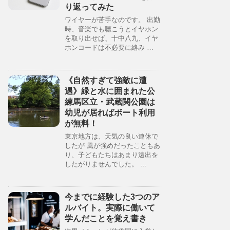
り返ってみた
ワイヤーが苦手なのです。 出勤
時、音楽でも聴こうとイヤホン
を取り出せば、十中八九、イヤ
ホンコードは不必要に絡み …
《自然すぎて強敵に遭
遇》緑と水に囲まれた公
練馬区立・武蔵関公園は
幼児が居ればボート利用
が無料！
東京地方は、天気の良い連休で
したが 風が強めだったこともあ
り、子どもたちはあまり遠出を
したがりませんでした。 …
今までに経験した3つのア
ルバイト。実際に働いて
学んだことを覚え書き