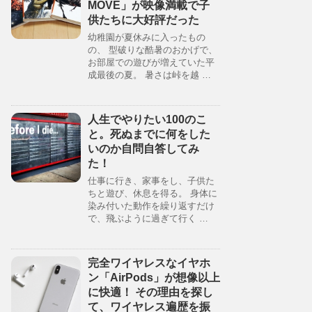
MOVE」が映像満載で子
供たちに大好評だった
幼稚園が夏休みに入ったもの
の、 型破りな酷暑のおかげで、
お部屋での遊びが増えていた平
成最後の夏。 暑さは峠を越 …
人生でやりたい100のこ
と。死ぬまでに何をした
いのか自問自答してみ
た！
仕事に行き、家事をし、子供た
ちと遊び、休息を得る。 身体に
染み付いた動作を繰り返すだけ
で、飛ぶように過ぎて行く …
完全ワイヤレスなイヤホ
ン「AirPods」が想像以上
に快適！ その理由を探し
て、ワイヤレス遍歴を振