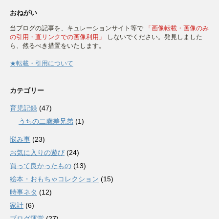
おねがい
当ブログの記事を、キュレーションサイト等で
「画像転載・画像のみ
の引用・直リンクでの画像利用」
しないでください。発見しました
ら、然るべき措置をいたします。
★転載・引用について
カテゴリー
育児記録
(47)
うちの二歳差兄弟
(1)
悩み事
(23)
お気に入りの遊び
(24)
買って良かったもの
(13)
絵本・おもちゃコレクション
(15)
時事ネタ
(12)
家計
(6)
ブログ運営
(27)