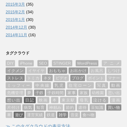
2015年3月
(35)
2015年2月
(34)
2015年1月
(30)
2014年12月
(30)
2014年11月
(16)
タグクラウド
DIY
iPhone
SEO
STINGER
WordPress
アニメ
イクメン
イヤイヤ
おもちゃ
お出かけ
お風呂
しつけ
ストレス
トミカ
ネタ
ビデオ
ブログ
ポイント
マナー
ミッフィー
中央線
乳児
住宅ローン
写真
動画
危機管理
夢
子鉄
子鉄時間
家事
家族
幼稚園
思い出
想い出
日記
映画
本
東京駅
母乳
泣ける
漫画
片付け
病気
知育
神頼み
節約
虐待
豆知識
買い物
車
遊び
運営実績
鉄道
雑学
音楽
食べ物
≫ このタグクラウドの表示方法