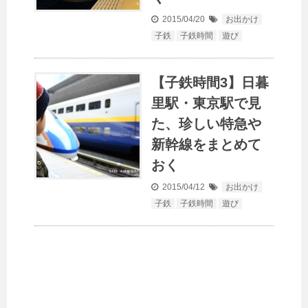
2015/04/20
お出かけ
子鉄
子鉄時間
遊び
【子鉄時間3】日暮
里駅・東京駅で見
た、珍しい特急や
新幹線をまとめて
おく
2015/04/12
お出かけ
子鉄
子鉄時間
遊び