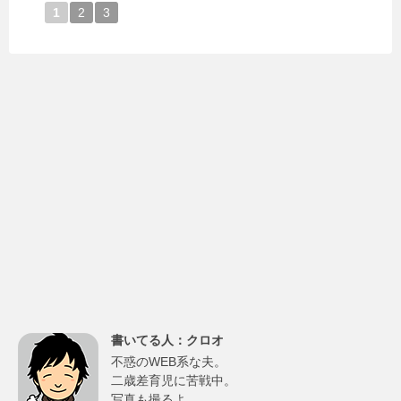
1
2
3
書いてる人：クロオ
不惑のWEB系な夫。
二歳差育児に苦戦中。
写真も撮るよ