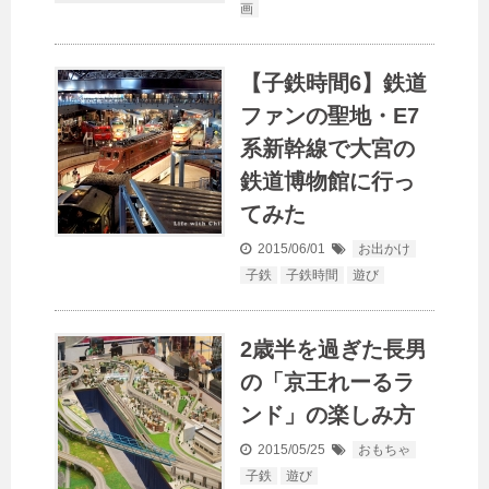
画
【子鉄時間6】鉄道
ファンの聖地・E7
系新幹線で大宮の
鉄道博物館に行っ
てみた
2015/06/01
お出かけ
子鉄
子鉄時間
遊び
2歳半を過ぎた長男
の「京王れーるラ
ンド」の楽しみ方
2015/05/25
おもちゃ
子鉄
遊び