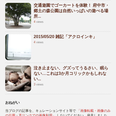
交通遊園でゴーカートを体験！ 府中市・
郷土の森公園は自然いっぱいの遊べる場
所...
4
views
2015/05/20 雑記「アクロインキ」
4
views
泣き止まない、グズってうるさい、眠ら
ない…これは3か月コリックかもしれな
い...
3
views
おねがい
当ブログの記事を、キュレーションサイト等で
「画像転載・画像のみ
の引用・直リンクでの画像利用」
しないでください。発見しました