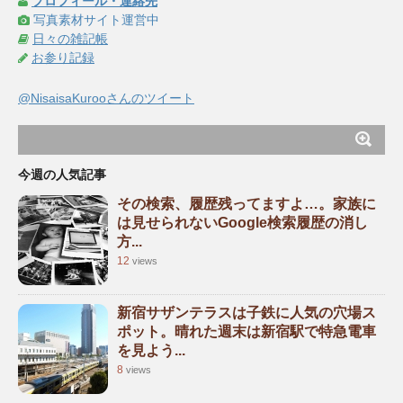
プロフィール・連絡先
写真素材サイト運営中
日々の雑記帳
お参り記録
@NisaisaKurooさんのツイート
今週の人気記事
その検索、履歴残ってますよ…。家族に
は見せられないGoogle検索履歴の消し
方...
12
views
新宿サザンテラスは子鉄に人気の穴場ス
ポット。晴れた週末は新宿駅で特急電車
を見よう...
8
views