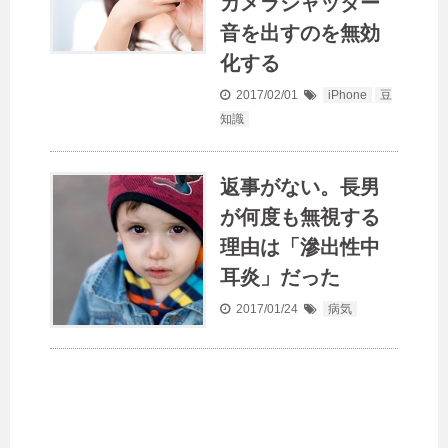
カメラシャッター
音を出すのを無効
化する
2017/02/01
iPhone
豆
知識
返事がない。長男
が何度も無視する
理由は「滲出性中
耳炎」だった
2017/01/24
病気