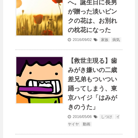
へ。誕生日に長男
が贈った淡いピン
クの花は、お別れ
の枕花になった
2016/09/02
家族
病気
【救世主現る】歯
みがき嫌いの二歳
差兄弟もついつい
踊ってしまう、東
京ハイジ「はみが
きのうた」
2016/05/06
しつけ
イ
ヤイヤ
動画