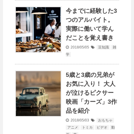
今までに経験した3
つのアルバイト。
実際に働いて学ん
だことを覚え書き
2018/05/05
豆知識
雑
学
5歳と3歳の兄弟が
お気に入り！ 大人
が泣けるピクサー
映画「カーズ」3作
品を紹介
2018/05/03
おもちゃ
アニメ
トミカ
ビデオ
動