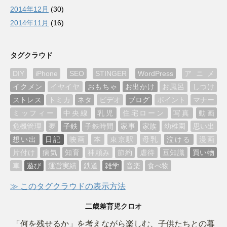
2014年12月
(30)
2014年11月
(16)
タグクラウド
DIY
iPhone
SEO
STINGER
WordPress
アニメ
イクメン
イヤイヤ
おもちゃ
お出かけ
お風呂
しつけ
ストレス
トミカ
ネタ
ビデオ
ブログ
ポイント
マナー
ミッフィー
中央線
乳児
住宅ローン
写真
動画
危機管理
夢
子鉄
子鉄時間
家事
家族
幼稚園
思い出
想い出
日記
映画
本
東京駅
母乳
泣ける
漫画
片付け
病気
知育
神頼み
節約
虐待
豆知識
買い物
車
遊び
運営実績
鉄道
雑学
音楽
食べ物
≫ このタグクラウドの表示方法
二歳差育児クロオ
「何を残せるか」を考えながら楽しむ、子供たちとの暮