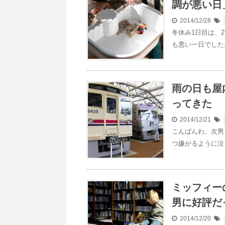
調が悪い日
2014/12/28
冬休み1日目は、
も悪い一日でした。
雨の日も屋
ってきた
2014/12/21
こんばんわ。次男
つ嫌がるように泣
ミッフィー
男に好評だ
2014/12/20