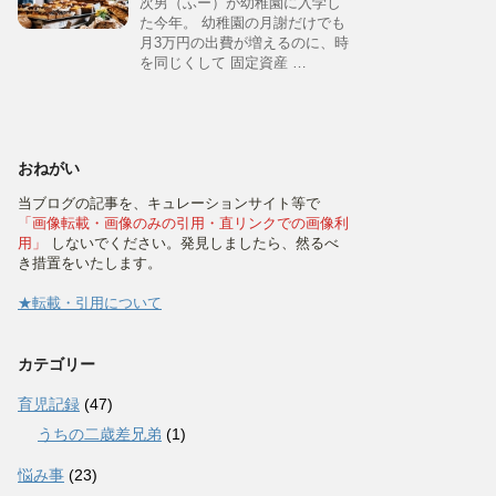
次男（ふー）が幼稚園に入学し
た今年。 幼稚園の月謝だけでも
月3万円の出費が増えるのに、時
を同じくして 固定資産 …
おねがい
当ブログの記事を、キュレーションサイト等で
「画像転載・画像のみの引用・直リンクでの画像利
用」
しないでください。発見しましたら、然るべ
き措置をいたします。
★転載・引用について
カテゴリー
育児記録
(47)
うちの二歳差兄弟
(1)
悩み事
(23)