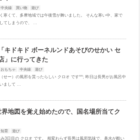
中央線
買い物
遊び
く寒くて、多摩地域では午後雪が舞いました。 そんな寒い中、家で
してしまうので、 …
「キドキド ボーネルンドあそびのせかい セ
店」に行ってきた
おもちゃ
中央線
遊び
（せー）の風邪を貰ったらしい クロオ です^^; 昨日は長男がお風呂中
いまして …
世界地図を覚え始めたので、国名場所当てク
知育
遊び
休み3日目の クロオ です。 相変わらず長男は風邪気味で、鼻水が酷い