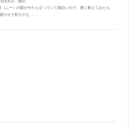
おもちゃ
遊び
男（ふー）の髪がやたら立っていて面白いので、妻に教えてみたら
寝かせて乾かさな …