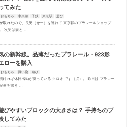
ってみた
おもちゃ
中央線
子鉄
東京駅
遊び
が取れたので、長男（せー）を連れて 東京駅のプラレールショップ
。 次男は妻と …
気の新幹線。品薄だったプラレール・923形
エローを購入
おもちゃ
買い物
遊び
明ければ休日出勤が待っている クロオ です（涙）。 昨日は プラレー
記事を書き …
遊びやすいブロックの大きさは？ 手持ちのブ
較してみた