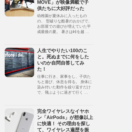
MOVE」が映像満載で子
供たちに大好評だった
幼稚園が夏休みに入ったもの
の、 型破りな酷暑のおかげで、
お部屋での遊びが増えていた平
成最後の夏。 暑さは峠を越 …
人生でやりたい100のこ
と。死ぬまでに何をした
いのか自問自答してみ
た！
仕事に行き、家事をし、子供た
ちと遊び、休息を得る。 身体に
染み付いた動作を繰り返すだけ
で、飛ぶように過ぎて行く …
完全ワイヤレスなイヤホ
ン「AirPods」が想像以上
に快適！ その理由を探し
て、ワイヤレス遍歴を振