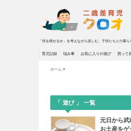
「何を残せるか」を考えながら楽しむ、子供たちとの暮ら
育児記録
悩み事
お気に入りの遊び
買って
ホーム
>
「 遊び 」 一覧
元日から武
お土産をゲ