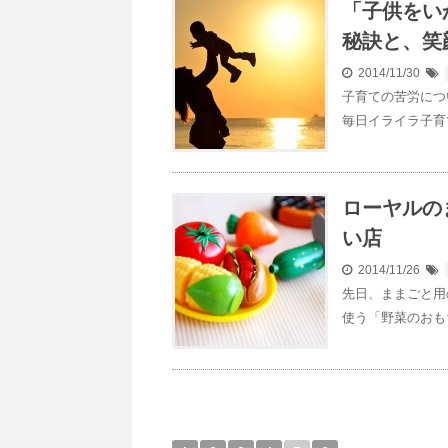
「子供をい
秘訣と、笑
2014/11/30
子育ての苦労につ
毎日イライラ子育
ローヤルの
い店
2014/11/26
先日、ままごと用
使う「野菜のおも