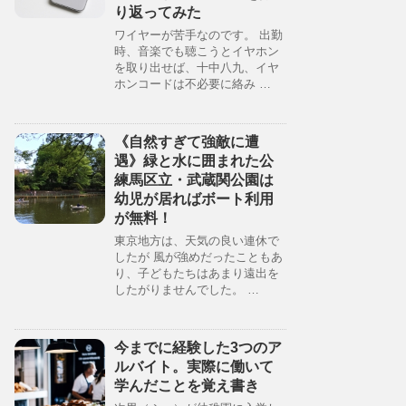
り返ってみた
ワイヤーが苦手なのです。 出勤
時、音楽でも聴こうとイヤホン
を取り出せば、十中八九、イヤ
ホンコードは不必要に絡み …
《自然すぎて強敵に遭
遇》緑と水に囲まれた公
練馬区立・武蔵関公園は
幼児が居ればボート利用
が無料！
東京地方は、天気の良い連休で
したが 風が強めだったこともあ
り、子どもたちはあまり遠出を
したがりませんでした。 …
今までに経験した3つのア
ルバイト。実際に働いて
学んだことを覚え書き