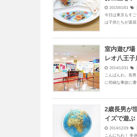
2015/01/01
今日は東京もすご
は子供たちが退屈
室内遊び場
レオ八王子
2014/12/31
こんばんわ。長男
に些細な事故に遭
2歳長男が
イズで遊ぶ
2014/12/29
こんにちわ！ 冬