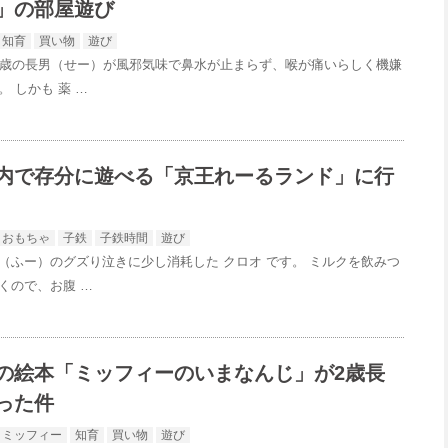
」の部屋遊び
知育
買い物
遊び
2歳の長男（せー）が風邪気味で鼻水が止まらず、喉が痛いらしく機嫌
 しかも 薬 …
内で存分に遊べる「京王れーるランド」に行
おもちゃ
子鉄
子鉄時間
遊び
（ふー）のグズり泣きに少し消耗した クロオ です。 ミルクを飲みつ
くので、お腹 …
の絵本「ミッフィーのいまなんじ」が2歳長
った件
ミッフィー
知育
買い物
遊び