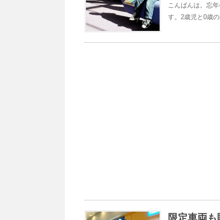
こんばんは。忘年
す。2歳児と0歳の
限定車両も