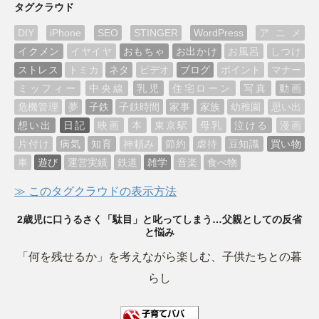
タグクラウド
DIY
iPhone
SEO
STINGER
WordPress
アニメ
イクメン
イヤイヤ
おもちゃ
お出かけ
お風呂
しつけ
ストレス
トミカ
ネタ
ビデオ
ブログ
ポイント
マナー
ミッフィー
中央線
乳児
住宅ローン
写真
動画
危機管理
夢
子鉄
子鉄時間
家事
家族
幼稚園
思い出
想い出
日記
映画
本
東京駅
母乳
泣ける
漫画
片付け
病気
知育
神頼み
節約
虐待
豆知識
買い物
車
遊び
運営実績
鉄道
雑学
音楽
食べ物
≫ このタグクラウドの表示方法
2歳児に口うるさく「駄目」と叱ってしまう…父親としての反省
と悩み
「何を残せるか」を考えながら楽しむ、子供たちとの暮
らし