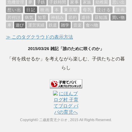
危機管理
夢
子鉄
子鉄時間
家事
家族
幼稚園
思い出
想い出
日記
映画
本
東京駅
母乳
泣ける
漫画
片付け
病気
知育
神頼み
節約
虐待
豆知識
買い物
車
遊び
運営実績
鉄道
雑学
音楽
食べ物
≫ このタグクラウドの表示方法
2015/03/26 雑記「誰のために咲くのか」
「何を残せるか」を考えながら楽しむ、子供たちとの暮
らし
Copyright© 二歳差育児クロオ , 2015 All Rights Reserved.