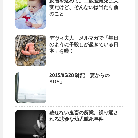
反省を込めて。二歳差育児は大
変だけど、そんなのは当たり前
のこと
デヴィ夫人、メルマガで「毎日
のように子殺しが起きている日
本」を嘆く
2015/05/28 雑記「妻からの
SOS」
赦せない鬼畜の所業。繰り返さ
れる悲惨な幼児餓死事件