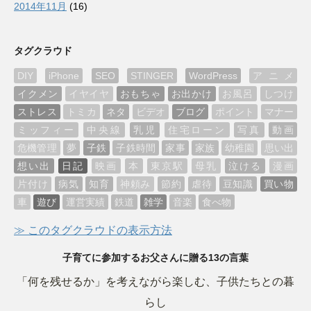
2014年11月
(16)
タグクラウド
DIY
iPhone
SEO
STINGER
WordPress
アニメ
イクメン
イヤイヤ
おもちゃ
お出かけ
お風呂
しつけ
ストレス
トミカ
ネタ
ビデオ
ブログ
ポイント
マナー
ミッフィー
中央線
乳児
住宅ローン
写真
動画
危機管理
夢
子鉄
子鉄時間
家事
家族
幼稚園
思い出
想い出
日記
映画
本
東京駅
母乳
泣ける
漫画
片付け
病気
知育
神頼み
節約
虐待
豆知識
買い物
車
遊び
運営実績
鉄道
雑学
音楽
食べ物
≫ このタグクラウドの表示方法
子育てに参加するお父さんに贈る13の言葉
「何を残せるか」を考えながら楽しむ、子供たちとの暮
らし