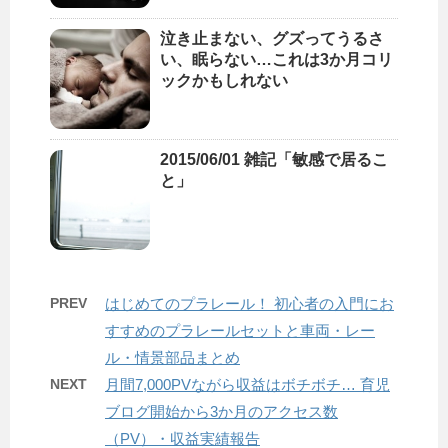
泣き止まない、グズってうるさ
い、眠らない…これは3か月コリ
ックかもしれない
2015/06/01 雑記「敏感で居るこ
と」
PREV
はじめてのプラレール！ 初心者の入門にお
すすめのプラレールセットと車両・レー
ル・情景部品まとめ
NEXT
月間7,000PVながら収益はボチボチ… 育児
ブログ開始から3か月のアクセス数
（PV）・収益実績報告