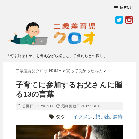
MENU
「何を残せるか」を考えながら楽しむ、子供たちとの暮らし
二歳差育児クロオ HOME
>
買って良かったもの
>
子育てに参加するお父さんに贈
る13の言葉
公開日 2015/02/17
最終更新日 2015/03/10
タグ ：
イクメン
,
想い出
,
虐待