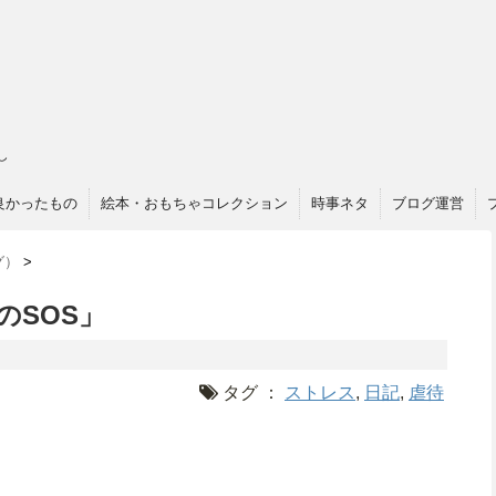
し
良かったもの
絵本・おもちゃコレクション
時事ネタ
ブログ運営
グ）
>
らのSOS」
タグ ：
ストレス
,
日記
,
虐待