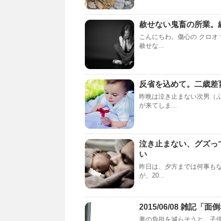
赦せない鬼畜の所業。
こんにちわ。傷心の クロオ
赦せな...
反省を込めて。二歳差
昨晩は泣き止まない次男（
が来てしま...
泣き止まない、グズっ
い
昨日は、夕方までは何事もな
が、20...
2015/06/08 雑記
妻の負担を減らそうと、子