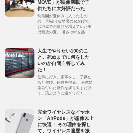
MOVE」が映像満載で子
供たちに大好評だった
幼稚園が夏休みに入ったもの
の、 型破りな酷暑のおかげで、
お部屋での遊びが増えていた平
成最後の夏。 暑さは峠を越 …
人生でやりたい100のこ
と。死ぬまでに何をした
いのか自問自答してみ
た！
仕事に行き、家事をし、子供た
ちと遊び、休息を得る。 身体に
染み付いた動作を繰り返すだけ
で、飛ぶように過ぎて行く …
完全ワイヤレスなイヤホ
ン「AirPods」が想像以上
に快適！ その理由を探し
て、ワイヤレス遍歴を振