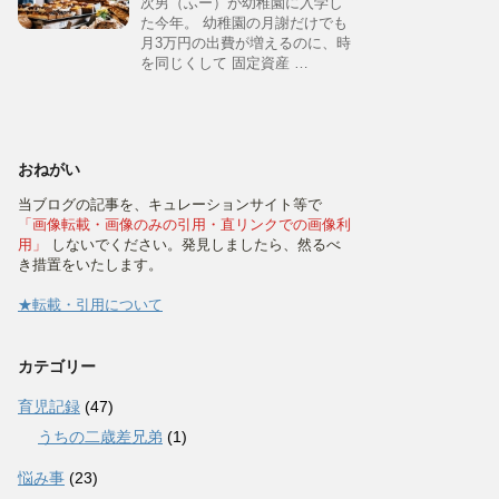
次男（ふー）が幼稚園に入学し
た今年。 幼稚園の月謝だけでも
月3万円の出費が増えるのに、時
を同じくして 固定資産 …
おねがい
当ブログの記事を、キュレーションサイト等で
「画像転載・画像のみの引用・直リンクでの画像利
用」
しないでください。発見しましたら、然るべ
き措置をいたします。
★転載・引用について
カテゴリー
育児記録
(47)
うちの二歳差兄弟
(1)
悩み事
(23)