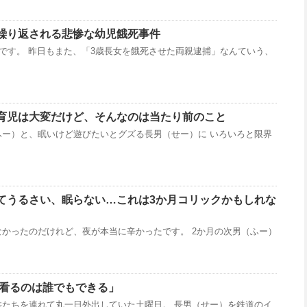
繰り返される悲惨な幼児餓死事件
 です。 昨日もまた、「3歳長女を餓死させた両親逮捕」なんていう、
育児は大変だけど、そんなのは当たり前のこと
ふー）と、眠いけど遊びたいとグズる長男（せー）に いろいろと限界
てうるさい、眠らない…これは3か月コリックかもしれな
かったのだけれど、夜が本当に辛かったです。 2か月の次男（ふー）
「面倒看るのは誰でもできる」
供たちを連れて丸一日外出していた土曜日。 長男（せー）を鉄道のイ