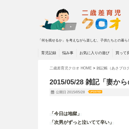
「何を残せるか」を考えながら楽しむ、子供たちとの暮ら
育児記録
悩み事
お気に入りの遊び
買って
二歳差育児クロオ HOME
>
雑記帳（あさブロ
2015/05/28 雑記「妻か
公開日 2015/05/28
「今日は地獄」
「次男がずっと泣いてて辛い」