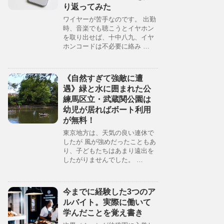
り返ってみた
ワイヤーが苦手なのです。 出勤
時、音楽でも聴こうとイヤホン
を取り出せば、十中八九、イヤ
ホンコードは不必要に絡み …
《自然すぎて強敵に遭
遇》緑と水に囲まれた公
練馬区立・武蔵関公園は
幼児が居ればボート利用
が無料！
東京地方は、天気の良い連休で
したが 風が強めだったこともあ
り、子どもたちはあまり遠出を
したがりませんでした。 …
今までに経験した3つのア
ルバイト。実際に働いて
学んだことを覚え書き