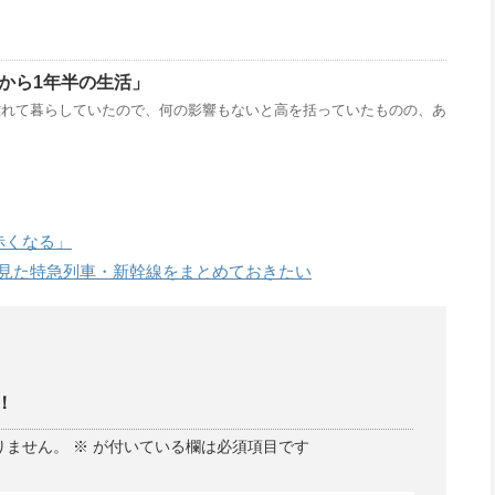
「あれから1年半の生活」
離れて暮らしていたので、何の影響もないと高を括っていたものの、あ
ば赤くなる」
で見た特急列車・新幹線をまとめておきたい
！
りません。
※
が付いている欄は必須項目です