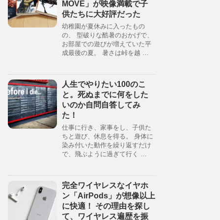
MOVE」が映像満載で子
供たちに大好評だった
幼稚園が夏休みに入ったもの
の、 型破りな酷暑のおかげで、
お部屋での遊びが増えていた平
成最後の夏。 暑さは峠を越 …
人生でやりたい100のこ
と。死ぬまでに何をした
いのか自問自答してみ
た！
仕事に行き、家事をし、子供た
ちと遊び、休息を得る。 身体に
染み付いた動作を繰り返すだけ
で、飛ぶように過ぎて行く …
完全ワイヤレスなイヤホ
ン「AirPods」が想像以上
に快適！ その理由を探し
て、ワイヤレス遍歴を振