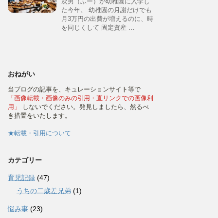
次男（ふー）が幼稚園に入学し
た今年。 幼稚園の月謝だけでも
月3万円の出費が増えるのに、時
を同じくして 固定資産 …
おねがい
当ブログの記事を、キュレーションサイト等で
「画像転載・画像のみの引用・直リンクでの画像利
用」
しないでください。発見しましたら、然るべ
き措置をいたします。
★転載・引用について
カテゴリー
育児記録
(47)
うちの二歳差兄弟
(1)
悩み事
(23)