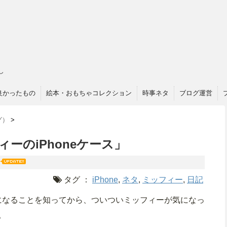
し
良かったもの
絵本・おもちゃコレクション
時事ネタ
ブログ運営
グ）
>
ッフィーのiPhoneケース」
タグ ：
iPhone
,
ネタ
,
ミッフィー
,
日記
になることを知ってから、ついついミッフィーが気になっ
。