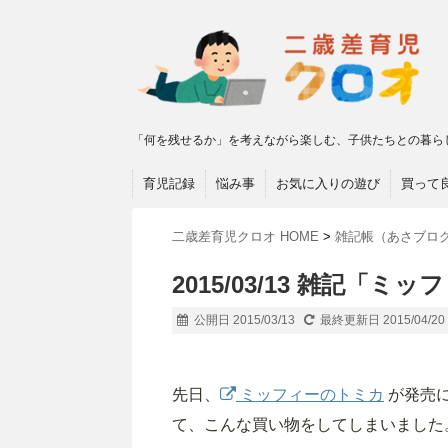
「何を残せるか」を考えながら楽しむ、子供たちとの暮ら
育児記録
悩み事
お気に入りの遊び
買って
二歳差育児クロオ HOME
>
雑記帳（あさブロ
2015/03/13 雑記「ミ
公開日 2015/03/13
最終更新日 2015/04/20
先日、
ミッフィーのトミカ
が発売
て、こんな買い物をしてしまいました