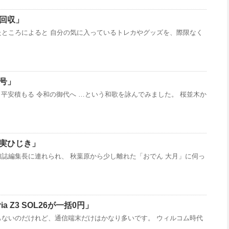
無限回収」
たところによると 自分の気に入っているトレカやグッズを、際限なく
元号」
に 平安積もる 令和の御代へ …という和歌を詠んでみました。 桜並木か
梅の実ひじき」
誌編集長に連れられ、 秋葉原から少し離れた「おでん 大月」に伺っ
eria Z3 SOL26が一括0円」
もないのだけれど、通信端末だけはかなり多いです。 ウィルコム時代