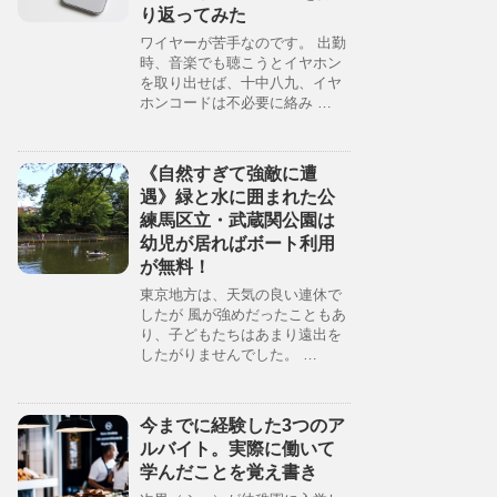
り返ってみた
ワイヤーが苦手なのです。 出勤
時、音楽でも聴こうとイヤホン
を取り出せば、十中八九、イヤ
ホンコードは不必要に絡み …
《自然すぎて強敵に遭
遇》緑と水に囲まれた公
練馬区立・武蔵関公園は
幼児が居ればボート利用
が無料！
東京地方は、天気の良い連休で
したが 風が強めだったこともあ
り、子どもたちはあまり遠出を
したがりませんでした。 …
今までに経験した3つのア
ルバイト。実際に働いて
学んだことを覚え書き