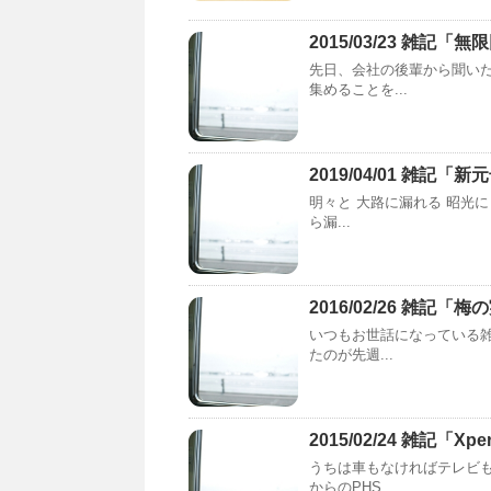
2015/03/23 雑記「
先日、会社の後輩から聞い
集めることを...
2019/04/01 雑記「新
明々と 大路に漏れる 昭光
ら漏...
2016/02/26 雑記「
いつもお世話になっている雑
たのが先週...
2015/02/24 雑記「Xp
うちは車もなければテレビ
からのPHS...