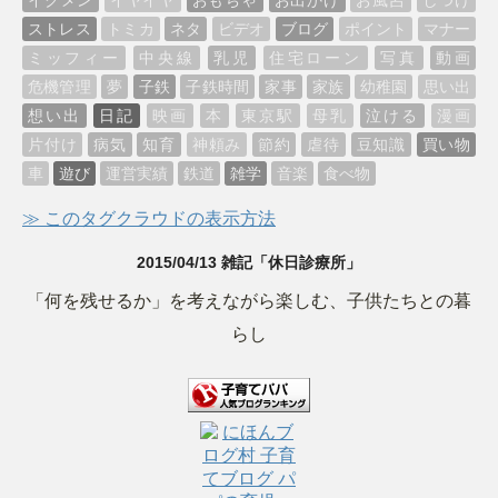
ストレス
トミカ
ネタ
ビデオ
ブログ
ポイント
マナー
ミッフィー
中央線
乳児
住宅ローン
写真
動画
危機管理
夢
子鉄
子鉄時間
家事
家族
幼稚園
思い出
想い出
日記
映画
本
東京駅
母乳
泣ける
漫画
片付け
病気
知育
神頼み
節約
虐待
豆知識
買い物
車
遊び
運営実績
鉄道
雑学
音楽
食べ物
≫ このタグクラウドの表示方法
2015/04/13 雑記「休日診療所」
「何を残せるか」を考えながら楽しむ、子供たちとの暮
らし