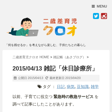
MENU
「何を残せるか」を考えながら楽しむ、子供たちとの暮らし
二歳差育児クロオ HOME
>
雑記帳（あさブログ）
>
2015/04/13 雑記「休日診療所」
公開日 2015/04/13
最終更新日 2015/04/20
タグ ：
日記
,
病気
,
豆知識
,
雑学
以前、子育てに役立つ
緊急時の救急サービス
を
調べて記事にしたことがあります。