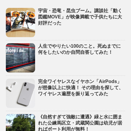
宇宙・恐竜・昆虫ブーム。講談社「動く
図鑑MOVE」が映像満載で子供たちに大
好評だった
人生でやりたい100のこと。死ぬまでに
何をしたいのか自問自答してみた！
完全ワイヤレスなイヤホン「AirPods」
が想像以上に快適！ その理由を探して、
ワイヤレス遍歴を振り返ってみた
《自然すぎて強敵に遭遇》緑と水に囲ま
れた公練馬区立・武蔵関公園は幼児が居
ればボート利用が無料！