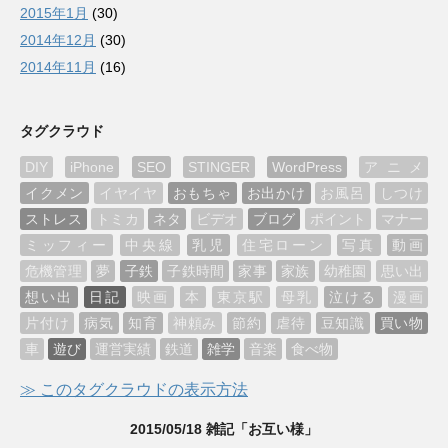
2015年1月
(30)
2014年12月
(30)
2014年11月
(16)
タグクラウド
DIY
iPhone
SEO
STINGER
WordPress
アニメ
イクメン
イヤイヤ
おもちゃ
お出かけ
お風呂
しつけ
ストレス
トミカ
ネタ
ビデオ
ブログ
ポイント
マナー
ミッフィー
中央線
乳児
住宅ローン
写真
動画
危機管理
夢
子鉄
子鉄時間
家事
家族
幼稚園
思い出
想い出
日記
映画
本
東京駅
母乳
泣ける
漫画
片付け
病気
知育
神頼み
節約
虐待
豆知識
買い物
車
遊び
運営実績
鉄道
雑学
音楽
食べ物
≫ このタグクラウドの表示方法
2015/05/18 雑記「お互い様」