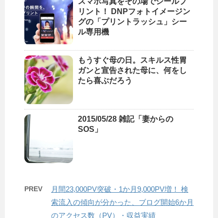
スマホ写真をその場でシールプ
リント！ DNPフォトイメージン
グの「プリントラッシュ」シー
ル専用機
もうすぐ母の日。スキルス性胃
ガンと宣告された母に、何をし
たら喜ぶだろう
2015/05/28 雑記「妻からの
SOS」
PREV
月間23,000PV突破・1か月9,000PV増！ 検
索流入の傾向が分かった、ブログ開始6か月
のアクセス数（PV）・収益実績