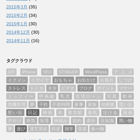
2015年3月
(35)
2015年2月
(34)
2015年1月
(30)
2014年12月
(30)
2014年11月
(16)
タグクラウド
DIY
iPhone
SEO
STINGER
WordPress
アニメ
イクメン
イヤイヤ
おもちゃ
お出かけ
お風呂
しつけ
ストレス
トミカ
ネタ
ビデオ
ブログ
ポイント
マナー
ミッフィー
中央線
乳児
住宅ローン
写真
動画
危機管理
夢
子鉄
子鉄時間
家事
家族
幼稚園
思い出
想い出
日記
映画
本
東京駅
母乳
泣ける
漫画
片付け
病気
知育
神頼み
節約
虐待
豆知識
買い物
車
遊び
運営実績
鉄道
雑学
音楽
食べ物