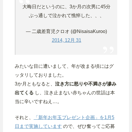
大晦日だというのに、3か月の次男に45分
ぶっ通しで泣かれて憔悴した、、、
— 二歳差育児クロオ (@NisaisaKuroo)
2014, 12月 31
みたいな目に遭いまして、年が改まる頃にはグ
ッタリしておりました。
3か月ともなると、
泣き方に怒りや不満さが滲み
出てくる
し、泣き止まない赤ちゃんの世話は本
当に辛いですねえ…。
それと、
「新年お年玉プレゼント企画」を1月5
日まで実施しています
ので、ぜひ奮ってご応募